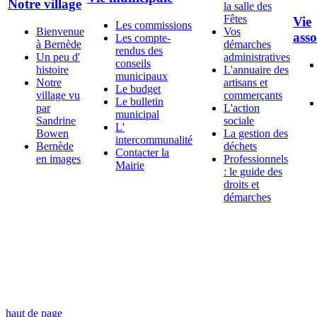
Notre village
la salle des
Fêtes
Vie
Les commissions
Bienvenue
Vos
asso
Les compte-
à Bernède
démarches
rendus des
Un peu d'
administratives
conseils
histoire
L'annuaire des
municipaux
Notre
artisans et
Le budget
village vu
commerçants
Le bulletin
par
L'action
municipal
Sandrine
sociale
L'
Bowen
La gestion des
intercommunalité
Bernède
déchets
Contacter la
en images
Professionnels
Mairie
: le guide des
droits et
démarches
haut de page